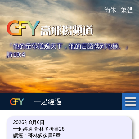
簡体
繁體
「他的量帶通遍天下，他的言語傳到地極。」
詩19:4
一起經過
2026年8月6日
一起經過 哥林多後書26
讀經：哥林多後書9章