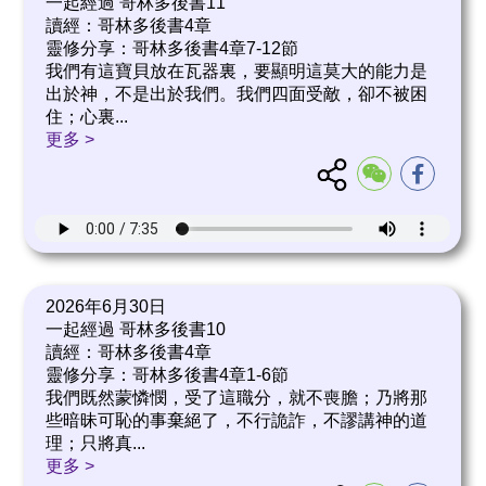
一起經過 哥林多後書11
讀經：哥林多後書4章
靈修分享：哥林多後書4章7-12節
我們有這寶貝放在瓦器裏，要顯明這莫大的能力是
出於神，不是出於我們。我們四面受敵，卻不被困
住；心裏
...
更多 >
2026年6月30日
一起經過 哥林多後書10
讀經：哥林多後書4章
靈修分享：哥林多後書4章1-6節
我們既然蒙憐憫，受了這職分，就不喪膽；乃將那
些暗昧可恥的事棄絕了，不行詭詐，不謬講神的道
理；只將真
...
更多 >