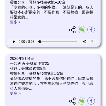
靈修分享：哥林多後書9章6-10節
「少種的少收，多種的多收」，這話是真的。各人
要隨本心所酌定的，不要作難，不要勉強，因為捐
得樂意的
...
更多 >
2026年8月4日
一起經過 哥林多後書25
讀經：哥林多後書9章
靈修分享：哥林多後書9章1-5節
論到供給聖徒的事，我不必寫信給你們；因為我知
道你們樂意的心，常對馬其頓人誇獎你們，說亞該
亞人預備好
...
更多 >