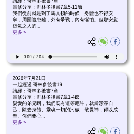
讀經：哥林多後書7章
靈修分享：哥林多後書7章5-11節
我們從前就是到了馬其頓的時候，身體也不得安
寧，周圍遭患難，外有爭戰，內有懼怕。但那安慰
喪氣之人的
...
更多 >
2026年7月21日
一起經過 哥林多後書19
讀經：哥林多後書7章
靈修分享：哥林多後書7章1-4節
親愛的弟兄啊，我們既有這等應許，就當潔淨自
己，除去身體、靈魂一切的污穢，敬畏神，得以成
聖。你們要心
...
更多 >