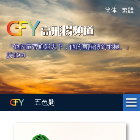
簡体
繁體
「他的量帶通遍天下，他的言語傳到地極。」
詩19:4
五色匙