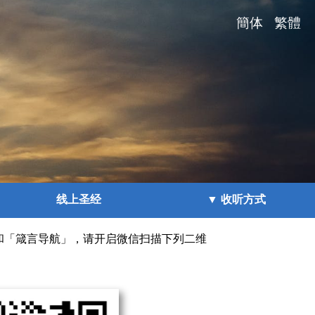
簡体
繁體
线上圣经
▼ 收听方式
和「箴言导航」，请开启微信扫描下列二维