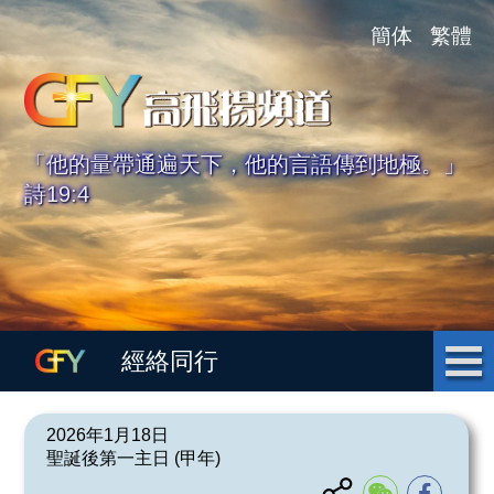
簡体
繁體
「他的量帶通遍天下，他的言語傳到地極。」
詩19:4
經絡同行
2026年1月18日
聖誕後第一主日 (甲年)