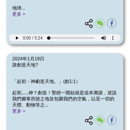
地球
...
更多 >
2024年1月19日
誰創造天地?
「起初・神劇造天地。」(創1:1）
起初......神？創造！聖經一開始就是追本溯源，述說
我們腳掌所踏之地並包圍我們的空氣，以至一切的
天體、動物等之
...
更多 >