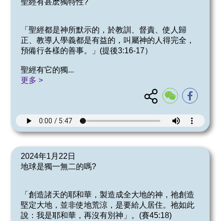
聖經有甚麽獨特性?
「聖經都是神所默示的，於教訓、督責、使人歸
正、教導人學義都是有益的，叫屬神的人得完全，
預備行各樣的善事。」(提後3:16-17）
聖經有它的獨
...
更多 >
2024年1月22日
地球是獨一無二的嗎?
「創造諸天的耶和華，製造成全大地的神，祂創造
堅定大地，並非使地荒涼，是要給人居住。祂如此
說：我是耶和華，再沒有別神」。(賽45:18)