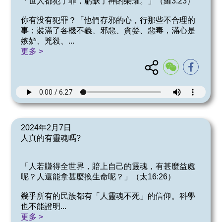
「世人都犯了罪，虧缺了神的榮耀。」（羅3:23）
你有没有犯罪？「他們存邪的心，行那些不合理的
事；裝滿了各機不義、邪惡、貪婪、惡毒，滿心是
嫉妒、兇殺、
...
更多 >
2024年2月7日
人真的有靈魂嗎?
「人若賺得全世界，賠上自己的靈魂，有甚麼益處
呢？人還能拿甚麼換生命呢？」（太16:26）
幾乎所有的民族都有「人靈魂不死」的信仰。科學
也不能證明
...
更多 >