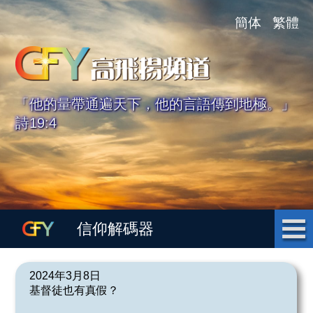
簡体
繁體
「他的量帶通遍天下，他的言語傳到地極。」
詩19:4
信仰解碼器
2024年3月8日
基督徒也有真假？