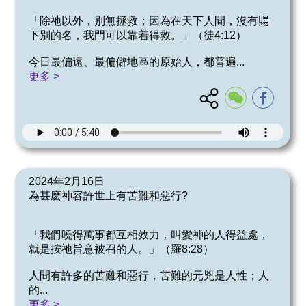
「除祂以外，別無拯救；因為在天下人間，沒有𧶽
下別的名，我門可以靠着得救。」（徒4:12）
今日最偏遠、最偏僻地區的原始人，都普遍
...
更多 >
2024年2月16日
為甚麽神容許世上有苦難和惡行?
「我們曉得萬事都互相效力，叫愛神的人得益處，
就是按祂旨意被召的人。」（羅8:28）
人間有許多的苦難和惡行，苦難的元兇是人性；人
的
...
更多 >