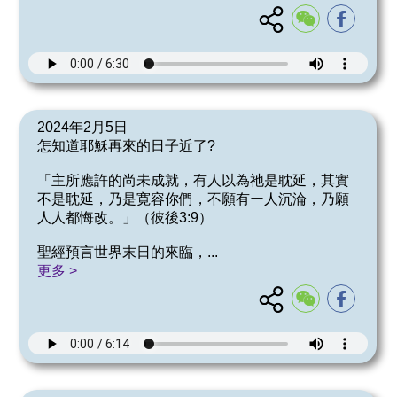
2024年2月5日
怎知道耶穌再來的日子近了?
「主所應許的尚未成就，有人以為祂是耽延，其實
不是耽延，乃是寛容你們，不願有ー人沉淪，乃願
人人都悔改。」（彼後3:9）
聖經預言世界末日的來臨，
...
更多 >